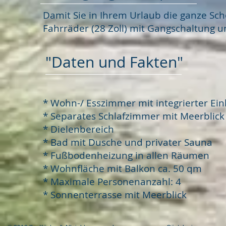
Damit Sie in Ihrem Urlaub die ganze Sch
Fahrräder (28 Zoll) mit Gangschaltung un
"Daten und Fakten"
* Wohn-/ Esszimmer mit integrierter E
*
Separates Schlafzimmer mit Meerblick
*
Dielenbereich
*
Bad mit Dusche und privater Sauna
* Fußbodenheizung in allen Räumen
* Wohnfläche mit Balkon ca. 50 qm
* Maximale Personenanzahl: 4
* Sonnenterrasse mit Meerblick