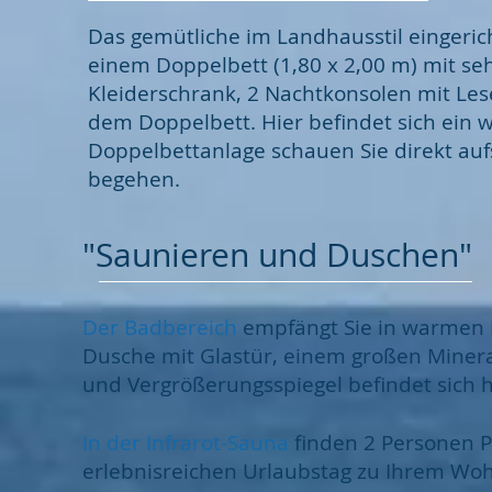
Das gemütliche im Landhausstil eingeri
einem Doppelbett (1,80 x 2,00 m) mit 
Kleiderschrank, 2 Nachtkonsolen mit L
dem Doppelbett. Hier befindet sich ein we
Doppelbettanlage schauen Sie direkt auf
begehen.
"Saunieren und Duschen"
Der Badbereich
empfängt Sie in warmen 
Dusche mit Glastür, einem großen Miner
und Vergrößerungsspiegel befindet sich h
In der Infrarot-Sauna
finden 2 Personen P
erlebnisreichen Urlaubstag zu Ihrem Woh