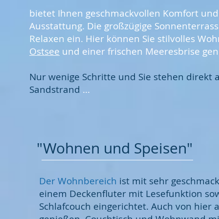
bietet Ihnen geschmackvollen Komfort und
Ausstattung.
Die
großzügige Sonnenterras
Relaxen ein. Hier können Sie stilvolles Wo
Ostsee
und einer frischen Meeresbrise gen
Nur wenige Schritte und Sie stehen direkt
Sandstrand
...
"Wohnen und Speisen"
​Der Wohnbereich
ist mit sehr geschmac
einem Deckenfluter mit Lesefunktion so
Schlafcouch eingerichtet. Auch von hier 