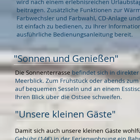
wird nach einem erlebnisreichen Urlaubst
beitragen. Zusätzliche Funktionen zur Wä
Farbwechsler und Farbwahl, CD-Anlage und 
ist einfach zu bedienen, zu Ihrer Information
ausführliche Bedienungsanleitung bereit.
"Sonnen und Genießen"
Die Sonnenterrasse
befindet sich in direkter
Meerblick. Zum Frühstück oder abends zum 
auf bequemen Sesseln und an einem Esstisc
Ihren Blick über die Ostsee schweifen.
"Unsere kleinen Gäste"
Damit sich auch unsere kleinen Gäste wohlf
Gebühr (14€) in der Ferienwohnung ein Bab