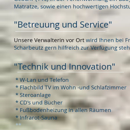
Matratze, sowie einen hochwertigen Hochstu
"Betreuung und Service"
Unsere Verwalterin vor Ort
wird Ihnen bei F
Scharbeutz gern hilfreich zur Verfügung ste
"Technik und Innovation"
* W-Lan und Telefon
*
Flachbild TV im Wohn -und Schlafzimmer
*
Steroanlage
*
CD's und Bücher
* Fußbodenheizung in allen Räumen
* Infrarot-Sauna
**